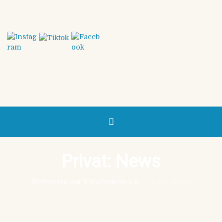
Privat: News
Reitverein am Klövensteen e.V.
/
Privat: News