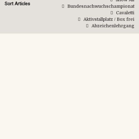
Sort Articles
Bundesnachwuchschampionat
Cavaletti
Aktivstallplatz / Box frei
Abzeichenlehrgang
Februar 26th, 2019
By MHesselmann
Spendenaktion