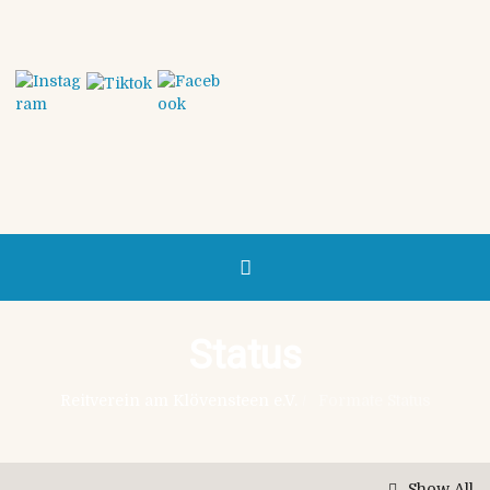
Status
Reitverein am Klövensteen e.V.
/
Formate Status
Show All