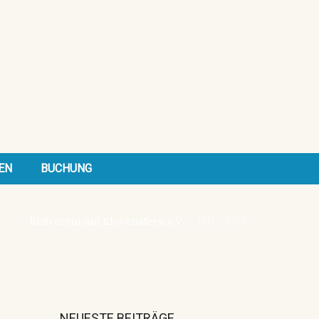
EN
BUCHUNG
Reitverein am Klövensteen e.V.
/
IMG_4374
NEUESTE BEITRÄGE