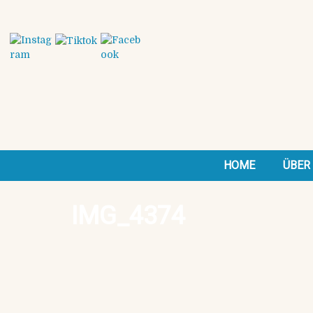
HOME
ÜBER
IMG_4374