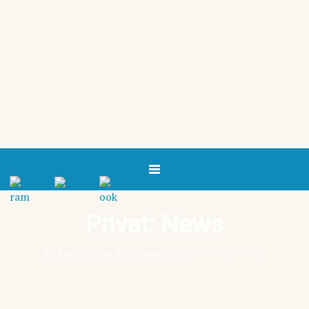
Privat: News
Reitverein am Klövensteen e.V.
/
Privat: News