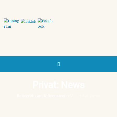
Privat: News
Reitverein am Klövensteen e.V.
/
Privat: News