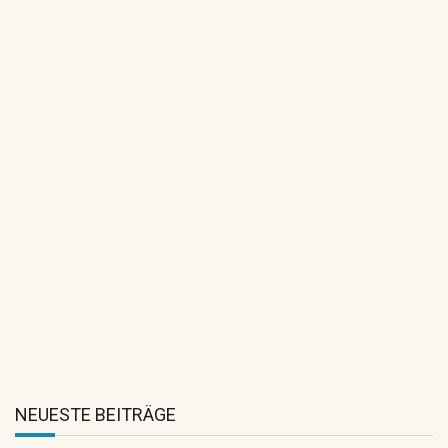
Ab sofort wieder Freispringen –
Sonntags ab 17.00 Uhr
Lilli Haase gewinnt die
Stilspringprüfung Kl.A* mit einer 8,5
NEUESTE BEITRÄGE