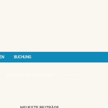
EN
BUCHUNG
Reitverein am Klövensteen e.V.
/
Privat: News
NEUESTE BEITRÄGE