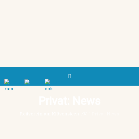
Privat: News
Reitverein am Klövensteen e.V.
/
Privat: News