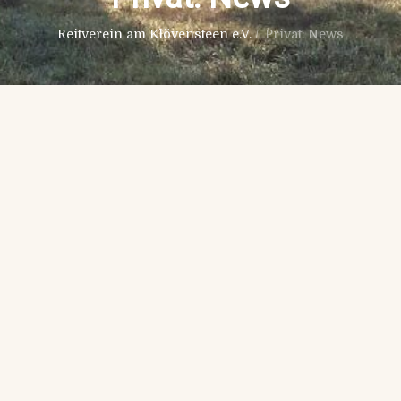
Reitverein am Klövensteen e.V.
/
Privat: News
Mai 29th, 2020
No Comments
Verein