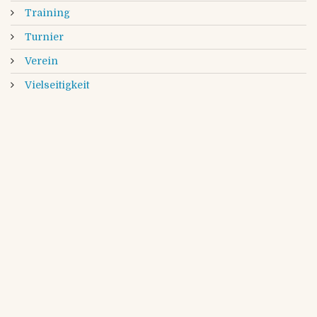
Training
Turnier
Verein
Vielseitigkeit
info@reitverein-am-kloevensteen.de