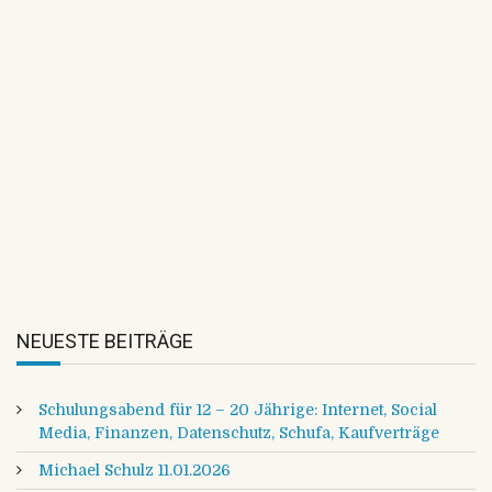
Neue Aufkleber mit Vereinslogo ab
sofort erhältlich
Reitverein am Klövensteen einer der 5
Gewinner der Holger Hetzel / Höveler
Trainingstage / Wir freuen uns !!!
NEUESTE BEITRÄGE
Schulungsabend für 12 – 20 Jährige: Internet, Social
Media, Finanzen, Datenschutz, Schufa, Kaufverträge
Michael Schulz 11.01.2026