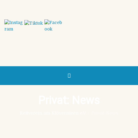
Privat: News
Reitverein am Klövensteen e.V.
/
Privat: News