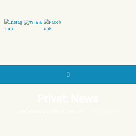
Privat: News
Reitverein am Klövensteen e.V.
/
Privat: News