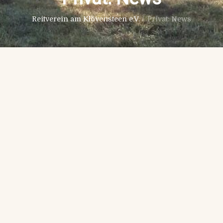
Reitverein am Klövensteen e.V.
/
Privat: News
August 4th, 2021
No Comments
Springen
,
Turnier