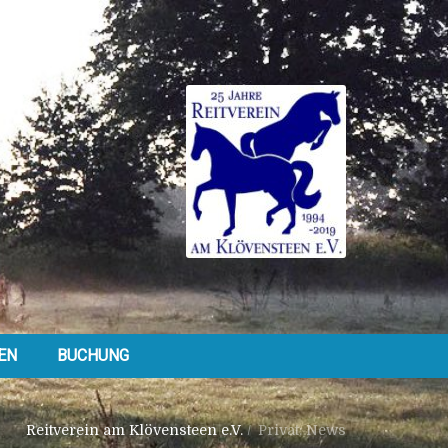
EN
BUCHUNG
Reitverein am Klövensteen e.V.
/
Privat: News