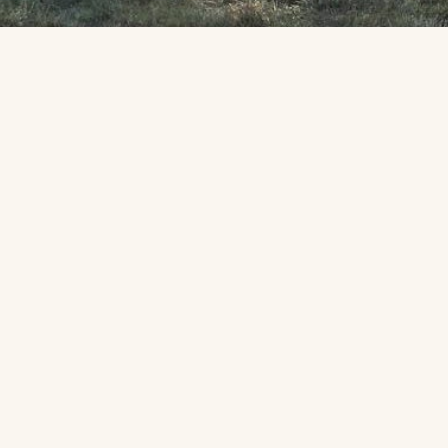
ngen
,
Turnier
,
Verein