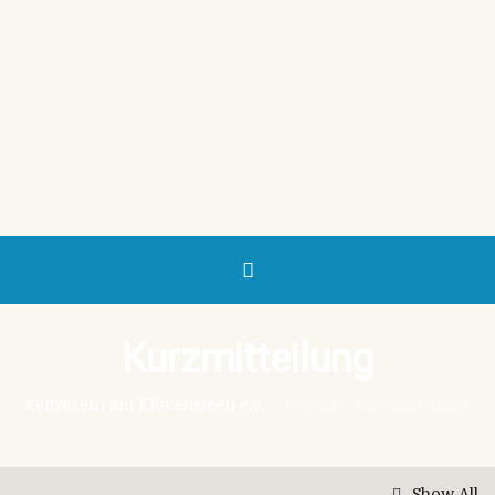
Kurzmitteilung
Reitverein am Klövensteen e.V.
/
Formate Kurzmitteilung
Show All