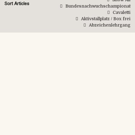
Sort Articles
Bundesnachwuchschampionat
Cavaletti
Aktivstallplatz / Box frei
Abzeichenlehrgang
November 4th, 2025
By MHesselmann
Schulungsabend für