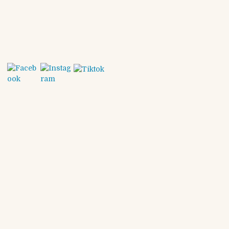
hinaus werden […]
Continue Reading
Oktober 6th, 2025
By MHesselmann
Michael Schulz