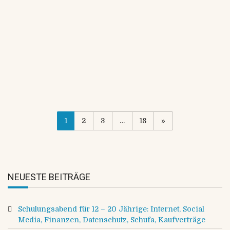
Mitglieder für jede Bestellung im Shop einen
Rabatt von 10%. […]
Continue Reading
1
2
3
…
18
»
NEUESTE BEITRÄGE
Schulungsabend für 12 – 20 Jährige: Internet, Social
Media, Finanzen, Datenschutz, Schufa, Kaufverträge