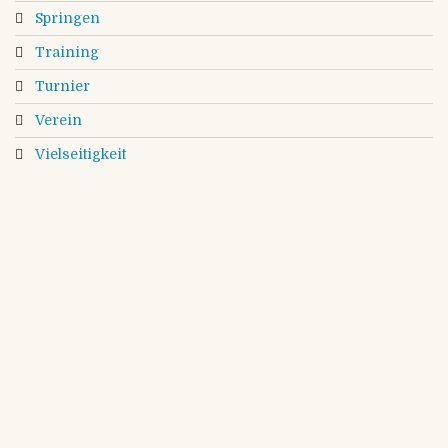
Springen
Training
Turnier
Verein
Vielseitigkeit
info@reitverein-am-kloevensteen.de