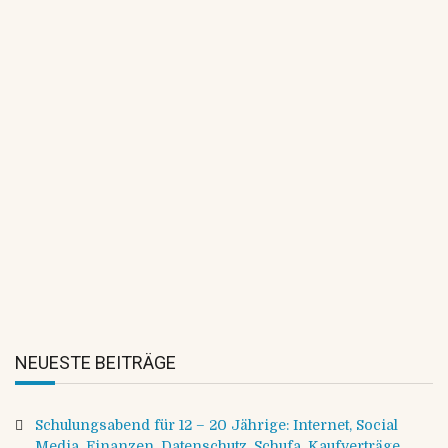
By Kerstin Jefferys
Die Vorbereitungen
für das Herbstturnier
laufen: Es gibt tolle
Preise zu gewinnen!
NEUESTE BEITRÄGE
Schulungsabend für 12 – 20 Jährige: Internet, Social
Media, Finanzen, Datenschutz, Schufa, Kaufverträge