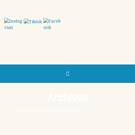
Archives
Reitverein am Klövensteen e.V.
/
Posts Tagged
'https://www.reitverein-am-kloevensteen.de/wp-
content/themes/equestrian'